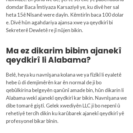
domdar Baca Îmtiyaza Karsaziyê ye, ku divê her sal
heta 15ê Nîsanê were dayîn. Kêmtirîn baca 100 dolar
e. Divê hûn agahdariya ajansa xwe ya qeydkirî bi
Sekreterê Dewletê re jî nûjen bikin.
Ma ez dikarim bibim ajanekî
qeydkirî li Alabama?
Belê, heya ku navnîşana kolana we ya fîzîkî li eyaletê
hebe û di demjimêrên kar ên normal de ji bo
qebûlkirina belgeyên qanûnî amade bin, hûn dikarin li
Alabama wekî ajanekî qeydkirî kar bikin. Navnîşana we
dibe tomarê giştî. Gelek xwediyên LLC ji bo nepenî û
rehetiyê tercîh dikin ku karûbarek ajanekî qeydkirî yê
profesyonel bikar bînin.