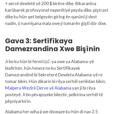
+ xercê dewletê yê 200 $ birêve dibe. Bikaranîna
karûbarek profesyonel nepenîtiyê peyda dike, piştrast
dike ku hûn qet belgeyên girîng ên qanûnî ji dest
nadin, û navnîşana mala xwe ji tomarên giştî dûr dixe.
Gava 3: Sertîfîkaya
Damezrandina Xwe Bişînin
Ji bo ku hûn bi fermî LLC-ya xwe ya Alabama-yê
biafirînin, hûn hewce ne ku Sertîfîkayek
Damezrandinê bi Sekreterê Dewleta Alabama-yê re
tomar bikin. Hûn dikarin bi rêya serhêl serlêdan bikin.
Malpera Wezîrê Derve yê Alabama
yan jî bi rêya
posteyê. Ji bo pêvajoyeke bileztir, pelkirina serhêl tê
pêşniyarkirin.
Alabama her wiha ji we dixwaze ku hûn di nav 2.5