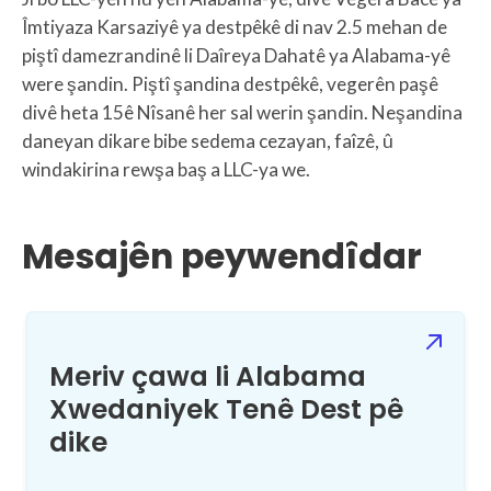
Îmtiyaza Karsaziyê ya destpêkê di nav 2.5 mehan de
piştî damezrandinê li Daîreya Dahatê ya Alabama-yê
were şandin. Piştî şandina destpêkê, vegerên paşê
divê heta 15ê Nîsanê her sal werin şandin. Neşandina
daneyan dikare bibe sedema cezayan, faîzê, û
windakirina rewşa baş a LLC-ya we.
Mesajên peywendîdar
Meriv çawa li Alabama
Xwedaniyek Tenê Dest pê
dike