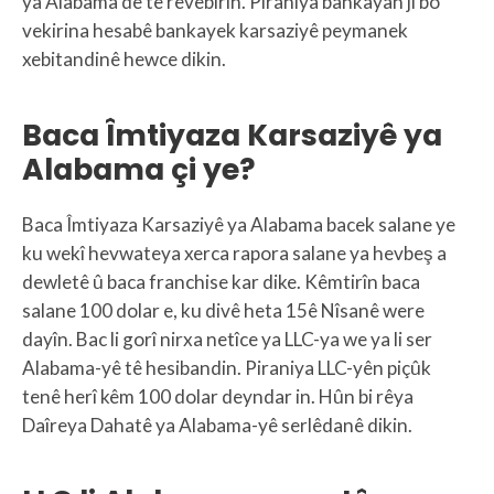
ya Alabama de tê rêvebirin. Piraniya bankayan ji bo
vekirina hesabê bankayek karsaziyê peymanek
xebitandinê hewce dikin.
Baca Îmtiyaza Karsaziyê ya
Alabama çi ye?
Baca Îmtiyaza Karsaziyê ya Alabama bacek salane ye
ku wekî hevwateya xerca rapora salane ya hevbeş a
dewletê û baca franchise kar dike. Kêmtirîn baca
salane 100 dolar e, ku divê heta 15ê Nîsanê were
dayîn. Bac li gorî nirxa netîce ya LLC-ya we ya li ser
Alabama-yê tê hesibandin. Piraniya LLC-yên piçûk
tenê herî kêm 100 dolar deyndar in. Hûn bi rêya
Daîreya Dahatê ya Alabama-yê serlêdanê dikin.