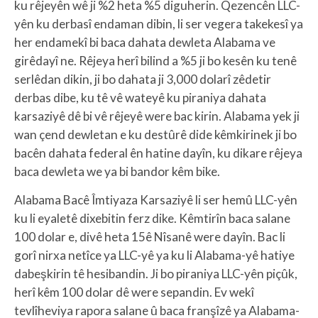
ku rêjeyên wê ji %2 heta %5 diguherin. Qezencên LLC-
yên ku derbasî endaman dibin, li ser vegera takekesî ya
her endamekî bi baca dahata dewleta Alabama ve
girêdayî ne. Rêjeya herî bilind a %5 ji bo kesên ku tenê
serlêdan dikin, ji bo dahata ji 3,000 dolarî zêdetir
derbas dibe, ku tê vê wateyê ku piraniya dahata
karsaziyê dê bi vê rêjeyê were bac kirin. Alabama yek ji
wan çend dewletan e ku destûrê dide kêmkirinek ji bo
bacên dahata federal ên hatine dayîn, ku dikare rêjeya
baca dewleta we ya bi bandor kêm bike.
Alabama Bacê Îmtiyaza Karsaziyê li ser hemû LLC-yên
ku li eyaletê dixebitin ferz dike. Kêmtirîn baca salane
100 dolar e, divê heta 15ê Nîsanê were dayîn. Bac li
gorî nirxa netîce ya LLC-yê ya ku li Alabama-yê hatiye
dabeşkirin tê hesibandin. Ji bo piraniya LLC-yên piçûk,
herî kêm 100 dolar dê were sepandin. Ev wekî
tevlîheviya rapora salane û baca franşîzê ya Alabama-