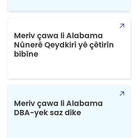
Meriv çawa li Alabama
Nûnerê Qeydkirî yê çêtirîn
bibîne
Meriv çawa li Alabama
DBA-yek saz dike