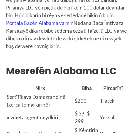
Piraniya LLC-yên piçûk dê herî kêm 100 dolar deyndar
bin. Hûn dikarin bi rêya vê serlêdanê bikin û bidin.
Portala Bacên Alabama ya min
Nedana Baca Îmtiyaza
Karsaziyê dikare bibe sedema ceza û faîzê, û LLC-ya we
dibe ku di nav dewletê de wekî şirketek ne di rewşek
baş de were navnîş kirin.
Mesrefên Alabama LLC
Nirx
Biha
Pircarînî
Sertîfîkaya Damezrandinê
$200
Tiştek
(xerca tomarkirinê)
$ 39- $
xizmeta agent qeydkirî
Yeksalî
299
$ Kêmtirîn