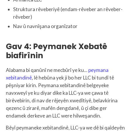
Struktura rêveberiyê (endam-rêveber an rêveber-
rêveber)
Nav û navnîşana organîzator
Gav 4: Peymanek Xebatê
biafirînin
Alabama bi qanûnî ne mecbûrî ye ku...
peymana
xebitandinê
, lê hebûna yek ji bo her LLC bi tundî tê
pêşniyar kirin. Peymana xebitandinê belgeyeke
navxweyî ye ku diyar dike ka LLC-ya we çawa tê
birêvebirin, di nav de rêjeyên xwedîtiyê, belavkirina
qezenc û zirarê, mafên dengdanê, û çi dibe ger
endamek derkeve an LLC were hilweşandin.
Bêyî peymaneke xebitandinê, LLC-ya we dê bi qaîdeyên