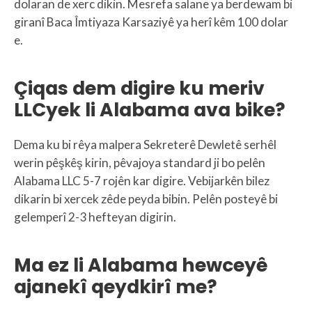
dolaran de xerc dikin. Mesrefa salane ya berdewam bi
giranî Baca Îmtiyaza Karsaziyê ya herî kêm 100 dolar
e.
Çiqas dem digire ku meriv
LLCyek li Alabama ava bike?
Dema ku bi rêya malpera Sekreterê Dewletê serhêl
werin pêşkêş kirin, pêvajoya standard ji bo pelên
Alabama LLC 5-7 rojên kar digire. Vebijarkên bilez
dikarin bi xercek zêde peyda bibin. Pelên posteyê bi
gelemperî 2-3 hefteyan digirin.
Ma ez li Alabama hewceyê
ajanekî qeydkirî me?