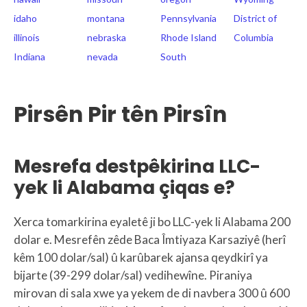
idaho
montana
Pennsylvania
District of
illinois
nebraska
Rhode Island
Columbia
Indiana
nevada
South
Pirsên Pir tên Pirsîn
Mesrefa destpêkirina LLC-
yek li Alabama çiqas e?
Xerca tomarkirina eyaletê ji bo LLC-yek li Alabama 200
dolar e. Mesrefên zêde Baca Îmtiyaza Karsaziyê (herî
kêm 100 dolar/sal) û karûbarek ajansa qeydkirî ya
bijarte (39-299 dolar/sal) vedihewîne. Piraniya
mirovan di sala xwe ya yekem de di navbera 300 û 600