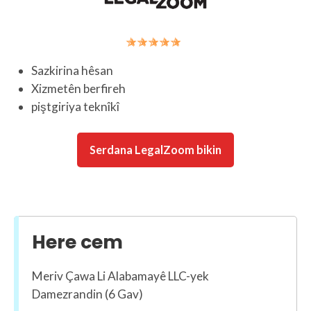
Sazkirina hêsan
Xizmetên berfireh
piştgiriya teknîkî
Serdana LegalZoom bikin
Here cem
Meriv Çawa Li Alabamayê LLC-yek
Damezrandin (6 Gav)