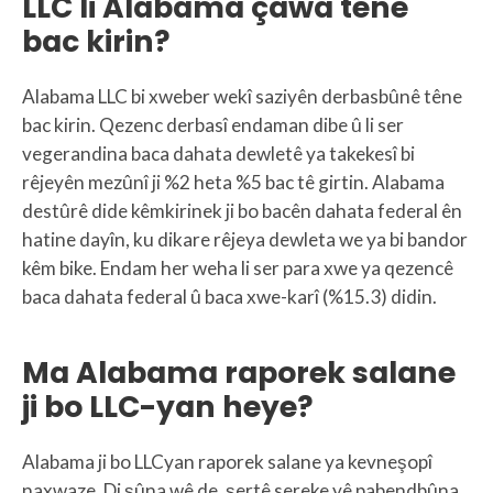
LLC li Alabama çawa têne
bac kirin?
Alabama LLC bi xweber wekî saziyên derbasbûnê têne
bac kirin. Qezenc derbasî endaman dibe û li ser
vegerandina baca dahata dewletê ya takekesî bi
rêjeyên mezûnî ji %2 heta %5 bac tê girtin. Alabama
destûrê dide kêmkirinek ji bo bacên dahata federal ên
hatine dayîn, ku dikare rêjeya dewleta we ya bi bandor
kêm bike. Endam her weha li ser para xwe ya qezencê
baca dahata federal û baca xwe-karî (%15.3) didin.
Ma Alabama raporek salane
ji bo LLC-yan heye?
Alabama ji bo LLCyan raporek salane ya kevneşopî
naxwaze. Di şûna wê de, şertê sereke yê pabendbûna