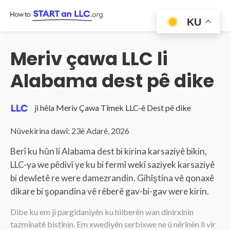
Skip
to
KU
content
Meriv çawa LLC li
Alabama dest pê dike
ji hêla Meriv Çawa Tîmek LLC-ê Dest pê dike
Nûvekirina dawî: 23ê Adarê, 2026
Berî ku hûn li Alabama dest bi kirina karsaziyê bikin,
LLC-ya we pêdivî ye ku bi fermî wekî saziyek karsaziyê
bi dewletê re were damezrandin. Gihîştina vê qonaxê
dikare bi şopandina vê rêberê gav-bi-gav were kirin.
Dibe ku em ji pargîdaniyên ku hilberên wan dinirxînin
tazmînatê bistînin. Em xwediyên serbixwe ne û nêrînên li vir