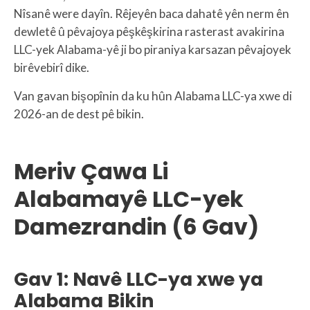
Nîsanê were dayîn. Rêjeyên baca dahatê yên nerm ên
dewletê û pêvajoya pêşkêşkirina rasterast avakirina
LLC-yek Alabama-yê ji bo piraniya karsazan pêvajoyek
birêvebirî dike.
Van gavan bişopînin da ku hûn Alabama LLC-ya xwe di
2026-an de dest pê bikin.
Meriv Çawa Li
Alabamayê LLC-yek
Damezrandin (6 Gav)
Gav 1: Navê LLC-ya xwe ya
Alabama Bikin