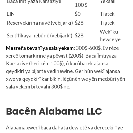
Baca Îmtiyaza Karsaziyê
Yeksalî
100 $
EIN
$0
Tiştek
Reservekirina navê (vebijarkî)
$28
Tiştek
Wekî ku
Sertîfîkaya hebûnê (vebijarkî)
$28
hewce ye
Mesrefa tevahî ya sala yekem:
300$-600$. Ev rêze
xercê tomarkirinê ya pêwîst (200$), Baca Îmtiyaza
Karsaziyê (herî kêm 100$), û karûbarek ajansa
qeydkirî ya bijarte vedihewîne. Ger hûn wekî ajansa
xwe ya qeydkirî kar bikin, lêçûnên we yên mecbûrî yên
sala yekem bi tevahî 300$ ne.
Bacên Alabama LLC
Alabama xwedî baca dahata dewletê ya derecekirî ye