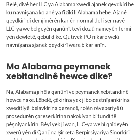
Belê, divê her LLC ya Alabama xwedî ajanek qeydkirî be
ku navnîşana kolanê ya fîzîkî li Alabama hebe. Ajanê
qeydkirî di demjimêrên kar ên normal de li ser navê
LLC-ya we belgeyên qanûnî, tevî doz û nameyên fermî
yên dewletê, qebûl dike. Qutiyek PO nikare wekî
navnîşana ajanek qeydkirî were bikar anîn.
Ma Alabama peymanek
xebitandinê hewce dike?
Na, Alabama ji hêla qanûnî ve peymanek xebitandinê
hewce nake. Lêbelê, çêkirina yek ji bo destnîşankirina
xwedîtiyê, belavkirina qezencê, rolên rêveberiyê û
prosedurên çareserkirina nakokiyan bi tundî tê
pêşniyar kirin. Bêyî yek ji wan, LLC-ya we bi qaîdeyên
xwerû yên di Qanûna Şîrketa Berpirsiyariya Sînorkirî