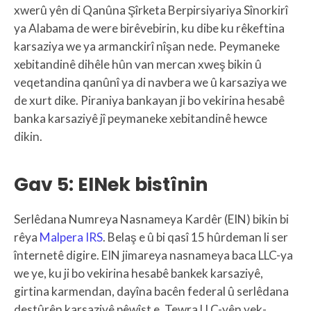
xwerû yên di Qanûna Şîrketa Berpirsiyariya Sînorkirî
ya Alabama de were birêvebirin, ku dibe ku rêkeftina
karsaziya we ya armanckirî nîşan nede. Peymaneke
xebitandinê dihêle hûn van mercan xweş bikin û
veqetandina qanûnî ya di navbera we û karsaziya we
de xurt dike. Piraniya bankayan ji bo vekirina hesabê
banka karsaziyê jî peymaneke xebitandinê hewce
dikin.
Gav 5: EINek bistînin
Serlêdana Numreya Nasnameya Kardêr (EIN) bikin bi
rêya
Malpera IRS
. Belaş e û bi qasî 15 hûrdeman li ser
înternetê digire. EIN jimareya nasnameya baca LLC-ya
we ye, ku ji bo vekirina hesabê bankek karsaziyê,
girtina karmendan, dayîna bacên federal û serlêdana
destûrên karsaziyê pêwîst e. Tewra LLC-yên yek-