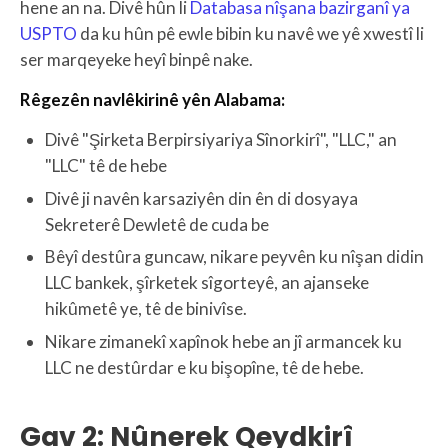
hene an na. Divê hûn li
Databasa nîşana bazirganî ya
USPTO
da ku hûn pê ewle bibin ku navê we yê xwestî li
ser marqeyeke heyî binpê nake.
Rêgezên navlêkirinê yên Alabama:
Divê "Şirketa Berpirsiyariya Sînorkirî", "LLC," an
"LLC" tê de hebe
Divê ji navên karsaziyên din ên di dosyaya
Sekreterê Dewletê de cuda be
Bêyî destûra guncaw, nikare peyvên ku nîşan didin
LLC bankek, şîrketek sîgorteyê, an ajanseke
hikûmetê ye, tê de binivîse.
Nikare zimanekî xapînok hebe an jî armancek ku
LLC ne destûrdar e ku bişopîne, tê de hebe.
Gav 2: Nûnerek Qeydkirî