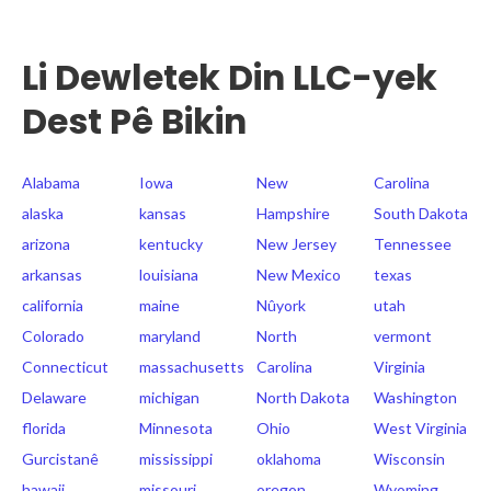
Li Dewletek Din LLC-yek
Dest Pê Bikin
Alabama
Iowa
New
Carolina
alaska
kansas
Hampshire
South Dakota
arizona
kentucky
New Jersey
Tennessee
arkansas
louisiana
New Mexico
texas
california
maine
Nûyork
utah
Colorado
maryland
North
vermont
Connecticut
massachusetts
Carolina
Virginia
Delaware
michigan
North Dakota
Washington
florida
Minnesota
Ohio
West Virginia
Gurcistanê
mississippi
oklahoma
Wisconsin
hawaii
missouri
oregon
Wyoming