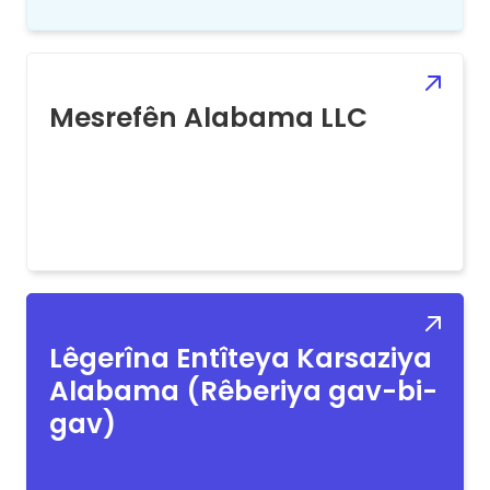
Mesrefên Alabama LLC
Lêgerîna Entîteya Karsaziya
Alabama (Rêberiya gav-bi-
gav)