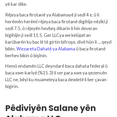
yê kar dike.
Rêjeya baca firotanê ya Alabamayê ji sedî 4 e, û li
herêmên herêmî rêjeya baca firotanê digihîje nêzîkî ji
sedî 7.5, û rêjeyên hevbeş dikarin li hin deveran
bigihîjin ji sedî 11.5. Ger LLCya we kelûpel an
karûbarên ku bac lê tê girtin bifroşe, divê hûn li ... qeyd
bibin.
Wezareta Dahatê ya Alabama
û baca firotanê
berhev bikin û bişînin.
Hemû endamên LLC deyndarê baca dahata federal û
baca xwe-karîyê (%15.3) li ser para xwe ya qezencên
LLC ne, bêyî ku muameleya baca dewletê li ber çavan
bigirin.
Pêdiviyên Salane yên