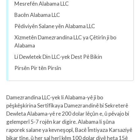
Mesrefên Alabama LLC
Bacên Alabama LLC
Pêdiviyên Salane yên Alabama LLC
Xizmetên Damezrandina LLC ya Çêtirîn ji bo
Alabama
Li Dewletek Din LLC-yek Dest Pê Bikin
Pirsên Pir tên Pirsîn
Damezrandina LLC-yek li Alabama-yê ji bo
pêşkêşkirina Sertîfîkaya Damezrandinê bi Sekreterê
Dewleta Alabama-yê re 200 dolar lêçûn e, û pêvajo bi
gelemperî 5-7 rojên kar digire. Alabama li şûna
raporek salane ya kevneşopî, Bacê Îmtiyaza Karsaziyê
bikar tîne, û her sal herî kêm 100 dolar divê heta 15ê