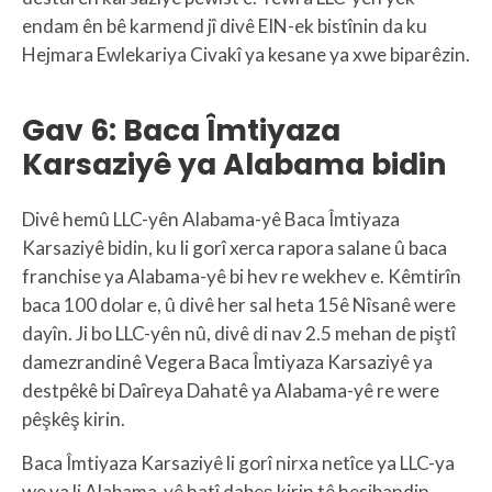
endam ên bê karmend jî divê EIN-ek bistînin da ku
Hejmara Ewlekariya Civakî ya kesane ya xwe biparêzin.
Gav 6: Baca Îmtiyaza
Karsaziyê ya Alabama bidin
Divê hemû LLC-yên Alabama-yê Baca Îmtiyaza
Karsaziyê bidin, ku li gorî xerca rapora salane û baca
franchise ya Alabama-yê bi hev re wekhev e. Kêmtirîn
baca 100 dolar e, û divê her sal heta 15ê Nîsanê were
dayîn. Ji bo LLC-yên nû, divê di nav 2.5 mehan de piştî
damezrandinê Vegera Baca Îmtiyaza Karsaziyê ya
destpêkê bi Daîreya Dahatê ya Alabama-yê re were
pêşkêş kirin.
Baca Îmtiyaza Karsaziyê li gorî nirxa netîce ya LLC-ya
we ya li Alabama-yê hatî dabeş kirin tê hesibandin.