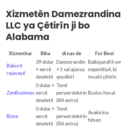
Xizmetên Damezrandina
LLC ya Çêtirîn ji bo
Alabama
Xizmetkar
Biha
di nav de
For Best
39 dolar
Damezrandin
Balkişandî li ser
Bakurê
+ xercê
+ 1 sal ajansa
nepenîtiyê, bi
rojavayê
dewletê
qeydkirî
tevahî çêtirîn
0 dolar +
Tenê
ZenBusiness
xercê
perwerdekirin
Budce-heval
dewletê
(RA extra)
0 dolar +
Tenê
Avakirina
Bizee
xercê
perwerdekirin
hêsan
dewletê
(RA extra)