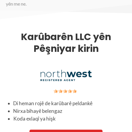
yên me ne.
Karûbarên LLC yên
Pêşniyar kirin
Di heman rojê de karûbarê peldankê
Nirxa bihayê belengaz
Koda exlaqî ya hişk