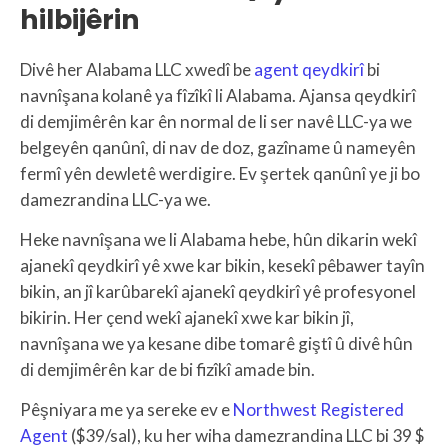
hilbijêrin
Divê her Alabama LLC xwedî be
agent qeydkirî
bi
navnîşana kolanê ya fîzîkî li Alabama. Ajansa qeydkirî
di demjimêrên kar ên normal de li ser navê LLC-ya we
belgeyên qanûnî, di nav de doz, gazîname û nameyên
fermî yên dewletê werdigire. Ev şertek qanûnî ye ji bo
damezrandina LLC-ya we.
Heke navnîşana we li Alabama hebe, hûn dikarin wekî
ajanekî qeydkirî yê xwe kar bikin, kesekî pêbawer tayîn
bikin, an jî karûbarekî ajanekî qeydkirî yê profesyonel
bikirin. Her çend wekî ajanekî xwe kar bikin jî,
navnîşana we ya kesane dibe tomarê giştî û divê hûn
di demjimêrên kar de bi fizîkî amade bin.
Pêşniyara me ya sereke ev e
Northwest Registered
Agent
($39/sal), ku her wiha damezrandina LLC bi 39 $