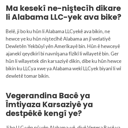
Ma kesekî ne-niştecîh dikare
li Alabama LLC-yek ava bike?
Belê, ji bo ku hûn li Alabama LLCyekê ava bikin, ne
hewce ye ku hûn niştecîhê Alabama an jî welatiyê
Dewletên Yekbûyî yên Amerîkayê bin. Hûn ê hewceyê
ajanekî qeydkirî bi navnîşana fîzîkî li wîlayetê bin. Ger
hûn li wîlayetek din karsaziyê dikin, dibe ku hûn hewce
bikin ku LLCya xwe ya Alabama wekî LLCyek biyanî li wî
dewletê tomar bikin.
Vegerandina Bacê ya
Îmtiyaza Karsaziyê ya
destpêkê kengî ye?
Ji bo LLC-yên nû yên Alabama-yê, divê Vegera Bacê ya