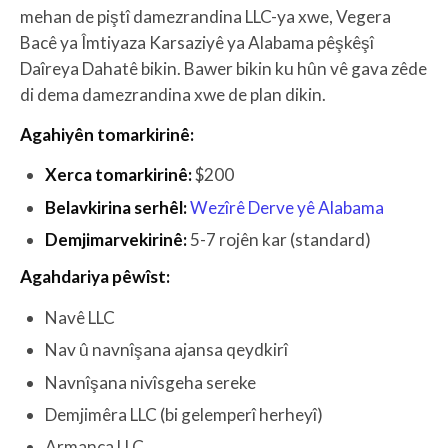
mehan de piştî damezrandina LLC-ya xwe, Vegera
Bacê ya Îmtiyaza Karsaziyê ya Alabama pêşkêşî
Daîreya Dahatê bikin. Bawer bikin ku hûn vê gava zêde
di dema damezrandina xwe de plan dikin.
Agahiyên tomarkirinê:
Xerca tomarkirinê:
$200
Belavkirina serhêl:
Wezîrê Derve yê Alabama
Demjimarvekirinê:
5-7 rojên kar (standard)
Agahdariya pêwîst:
Navê LLC
Nav û navnîşana ajansa qeydkirî
Navnîşana nivîsgeha sereke
Demjimêra LLC (bi gelemperî herheyî)
Armanca LLC