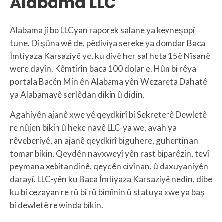
Alabama LLC
Alabama ji bo LLCyan raporek salane ya kevneşopî
tune. Di şûna wê de, pêdiviya sereke ya domdar Baca
Îmtiyaza Karsaziyê ye, ku divê her sal heta 15ê Nîsanê
were dayîn. Kêmtirîn baca 100 dolar e. Hûn bi rêya
portala Bacên Min ên Alabama yên Wezareta Dahatê
ya Alabamayê serlêdan dikin û didin.
Agahiyên ajanê xwe yê qeydkirî bi Sekreterê Dewletê
re nûjen bikin û heke navê LLC-ya we, avahiya
rêveberiyê, an ajanê qeydkirî biguhere, guhertinan
tomar bikin. Qeydên navxweyî yên rast biparêzin, tevî
peymana xebitandinê, qeydên civînan, û daxuyaniyên
darayî. LLC-yên ku Baca Îmtiyaza Karsaziyê nedin, dibe
ku bi cezayan re rû bi rû bimînin û statuya xwe ya baş
bi dewletê re winda bikin.