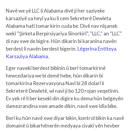
Navê we yê LLC li Alabama divê ji her saziyeke
karsaziyê ya heyî ya ku li cem Sekreterê Dewleta
Alabama hatî tomar kirin cuda be. Divê nav nîşanek
wekî "Şirketa Berpirsiyariya Sînorkirî", "LLC," an "LLC"
di nav xwe de bigire. Hûn dikarin bi karanîna navên
berdest li navên berdest bigerin.
Lêgerîna Entîteya
Karsaziya Alabama
.
Eger navekî berdest bibînin û berî tomarkirinê
hewcedariya we bi demê hebe, hûn dikarin bi
tomarkirina Rezervasyona Navî bi 28 dolarî li
Sekreterê Dewletê, wî navî ji bo 120 rojan veqetînin.
Ev yek rê li ber kesekî din digire ku dema hûn belgeyên
damezrandina xwe amade dikin, navê xwe îdîa bike.
Berî ku hûn navê xwe diyar bikin, kontrol bikin ka navê
domainê û bikarhênerên medyaya civakî yên hevber