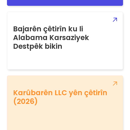
Bajarên çêtirîn ku li
Alabama Karsaziyek
Destpêk bikin
Karûbarên LLC yên çêtirîn
(2026)